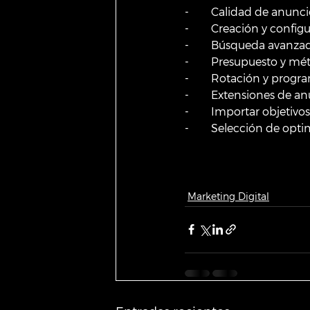
-        Calidad de anunc
-        Creación y con
-        Búsqueda avanz
-        Presupuesto y 
-        Rotación y pro
-        Extensiones de a
-        Importar objetiv
-        Selección de o
Marketing Digital