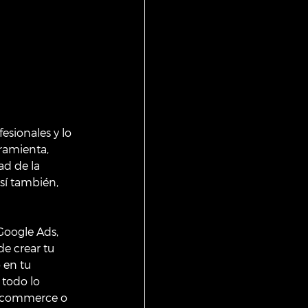
sionales y lo 
ramienta, 
ad de la 
sí también, 
Google Ads, 
e crear tu 
 en tu 
 todo lo 
e-commerce o 