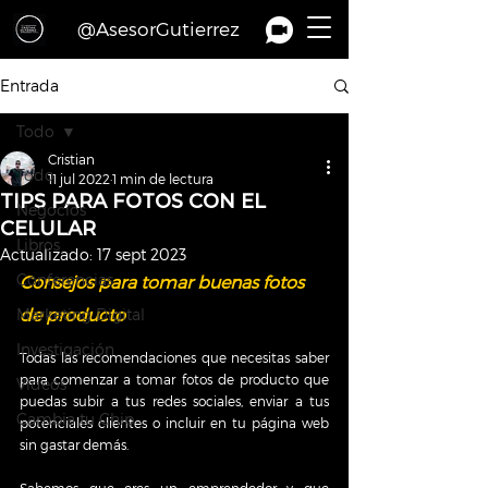
@AsesorGutierrez
Entrada
Todo
Cristian
Todo
11 jul 2022
1 min de lectura
TIPS PARA FOTOS CON EL
Negocios
CELULAR
Libros
Actualizado:
17 sept 2023
Conferencias
Consejos para tomar buenas fotos 
de producto
Marketing Digital
Investigación
Todas las recomendaciones que necesitas saber 
para comenzar a tomar fotos de producto que 
Videos
puedas subir a tus redes sociales, enviar a tus 
Cambia tu Chip
potenciales clientes o incluir en tu página web 
sin gastar demás. 